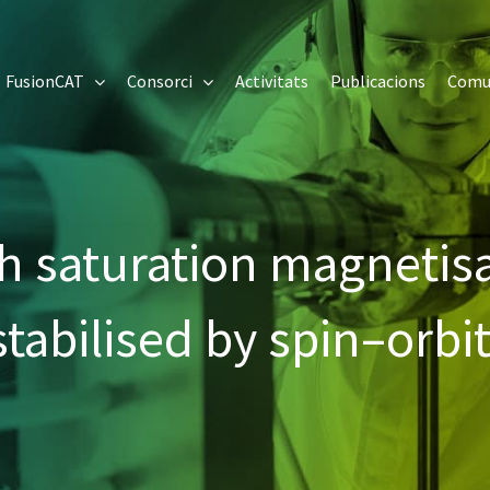
FusionCAT
Consorci
Activitats
Publicacions
Comu
gh saturation magnetis
tabilised by spin–orbit