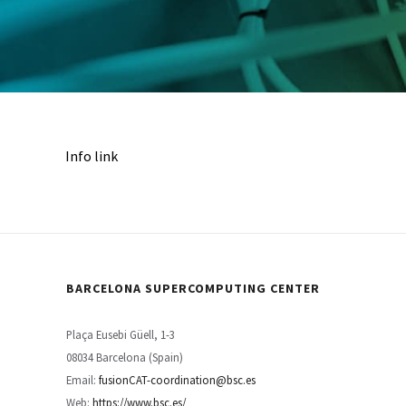
Info link
BARCELONA SUPERCOMPUTING CENTER
Plaça Eusebi Güell, 1-3
08034 Barcelona (Spain)
Email:
fusionCAT-coordination@bsc.es
Web:
https://www.bsc.es/