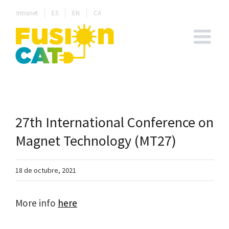
Skip
Intranet
ES
EN
CA
to
content
27th International Conference on
Magnet Technology (MT27)
18 de octubre, 2021
More info
here