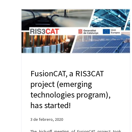
FusionCAT, a RIS3CAT
project (emerging
technologies program),
has started!
3 de febrero, 2020
The kick-off meeting of FusionCAT project took