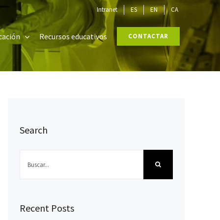
Intranet
ES
EN
CA
cación
Recursos educativos
CONTACTAR
Search
Buscar:
Recent Posts