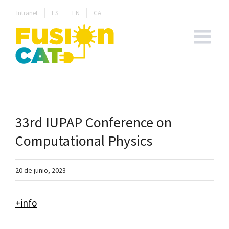
Skip
Intranet
ES
EN
CA
to
content
33rd IUPAP Conference on
Computational Physics
20 de junio, 2023
+info