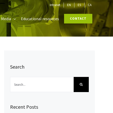
Intranet
EN
ES
CA
Media
Educational resources
CONTACT
Search
Search
for:
Recent Posts