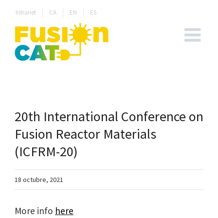
Skip
Intranet
CA
EN
ES
to
content
20th International Conference on
Fusion Reactor Materials
(ICFRM-20)
18 octubre, 2021
More info
here