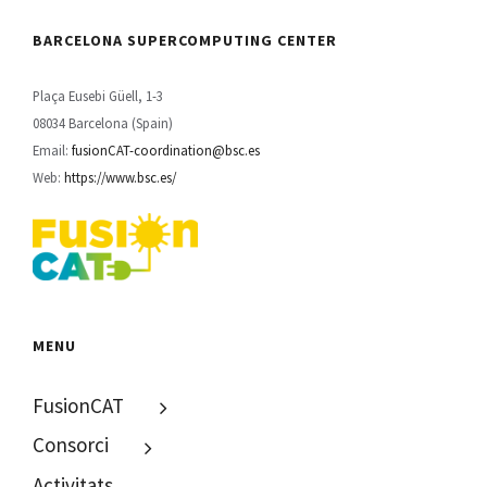
BARCELONA SUPERCOMPUTING CENTER
Plaça Eusebi Güell, 1-3
08034 Barcelona (Spain)
Email:
fusionCAT-coordination@bsc.es
Web:
https://www.bsc.es/
MENU
FusionCAT
Consorci
Activitats