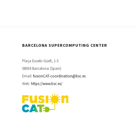
BARCELONA SUPERCOMPUTING CENTER
Plaça Eusebi Güell, 1-3
08034 Barcelona (Spain)
Email:
fusionCAT-coordination@bsc.es
Web:
https://www.bsc.es/