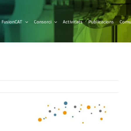
FusionCAT
Consorci
Activitats
Publicacions
Comu