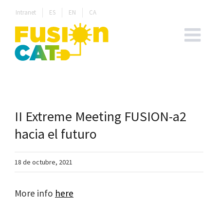
Skip
Intranet
ES
EN
CA
to
content
II Extreme Meeting FUSION-a2
hacia el futuro
18 de octubre, 2021
More info
here