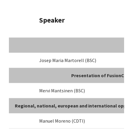
Speaker
O
Josep Maria Martorell (BSC)
O
Presentation of FusionCAT Pr
Mervi Mantsinen (BSC)
F
Regional, national, european and international opport
Manuel Moreno (
CDTI
)
O