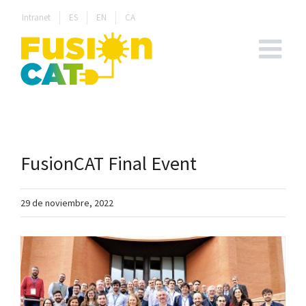
Skip
Intranet
ES
EN
CA
to
content
FusionCAT Final Event
29 de noviembre, 2022