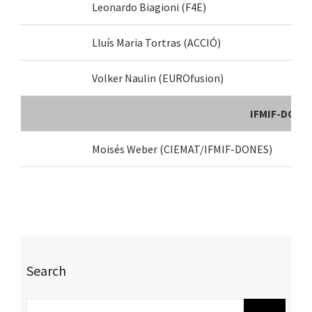
Leonardo
Biagioni
(F4E)
F
Lluís Maria Tortras (
ACCIÓ
)
O
Volker Naulin (EUROfusion)
R
IFMIF-DONES
Moisés Weber (CIEMAT/IFMIF-DONES)
I
Search
Buscar: