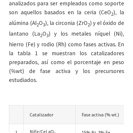
analizados para ser empleados como soporte
son aquellos basados en la ceria (CeO
), la
2
alúmina (Al
O
), la circonia (ZrO
) y el óxido de
2
3
2
lantano (La
O
) y los metales níquel (Ni),
2
3
hierro (Fe) y rodio (Rh) como fases activas. En
la tabla 1 se muestran los catalizadores
preparados, así como el porcentaje en peso
(%wt) de fase activa y los precursores
estudiados.
Catalizador
Fase activa (% wt.)
NiFe/CeLaO
1
15% Ni, 3% Fe